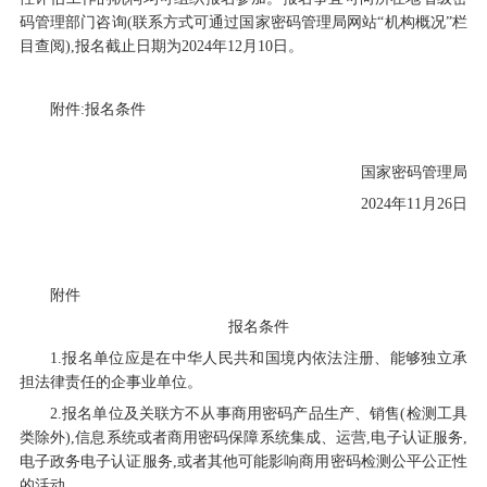
码管理部门咨询(联系方式可通过国家密码管理局网站
“
机构概况
”
栏
目查阅),报名
截止日期为
2024
年
12
月
10
日。
附件:报名条件
国家密码管理局
2024
年
11
月
26
日
附件
报名条件
1.
报名单位应是在中华人民共和国境内依法注册、能够独立承
担法律责任的企事业单位。
2.
报名单位及关联方不从事商用密码产品生产、销售(检测工具
类除外),信息系统或者商用密码保障系统集成、运营,电子认证服务,
电子政务电子认证服务,或者其他可能影响商用
密码
检测公平公正性
的活动。