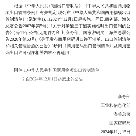
根据《中华人民共和国出口管制法》《中华人民共和国两用物
项出口管制条例》有关规定,现公布《中华人民共和国两用物项出口
管制清单》(见附件
1
),自
2024
年
12
月
1
日起实施。同日,商务部、海关
总署公告
2003
年第
5
号(《关于对磷酸三丁酯实施临时出口管制的公
告》)等
11
个公告(见附件
2
)废止;商务部、国家密码局、海关总署公
告
2020
年第
63
号(《关于发布商用密码进口许可清单、出口管制清单
和相关管理措施的公告》)所附《商用密码出口管制清单》及商用密
码出口许可程序相关内容不再适用。
附件:
1.中华人民共和国两用物项出口管制清单
2.自2024年12月1日起废止的公告
商务部
工业和信息化部
海关总署
国家密码局
2024
年
11
月
15
日